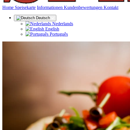
(aktuell)
Home
Speisekarte
Informationen
Kundenbewertungen
Kontakt
Deutsch
Nederlands
English
Português