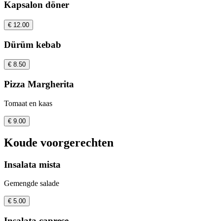
Kapsalon döner
€ 12.00
Dürüm kebab
€ 8.50
Pizza Margherita
Tomaat en kaas
€ 9.00
Koude voorgerechten
Insalata mista
Gemengde salade
€ 5.00
Insalata caprese